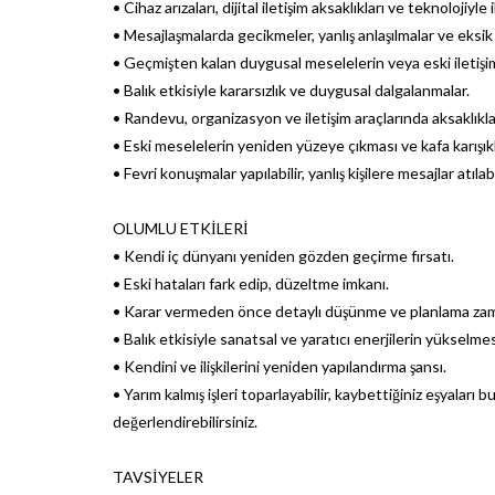
• Cihaz arızaları, dijital iletişim aksaklıkları ve teknolojiyl
• Mesajlaşmalarda gecikmeler, yanlış anlaşılmalar ve eksik 
• Geçmişten kalan duygusal meselelerin veya eski iletiş
• Balık etkisiyle kararsızlık ve duygusal dalgalanmalar.
• Randevu, organizasyon ve iletişim araçlarında aksaklıkla
• Eski meselelerin yeniden yüzeye çıkması ve kafa karışıkl
• Fevri konuşmalar yapılabilir, yanlış kişilere mesajlar atılabi
OLUMLU ETKİLERİ
• Kendi iç dünyanı yeniden gözden geçirme fırsatı.
• Eski hataları fark edip, düzeltme imkanı.
• Karar vermeden önce detaylı düşünme ve planlama zam
• Balık etkisiyle sanatsal ve yaratıcı enerjilerin yükselmes
• Kendini ve ilişkilerini yeniden yapılandırma şansı.
• Yarım kalmış işleri toparlayabilir, kaybettiğiniz eşyaları bu
değerlendirebilirsiniz.
TAVSİYELER