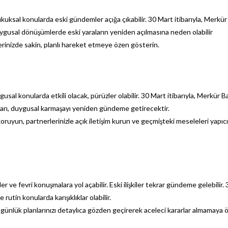
kuksal konularda eski gündemler açığa çıkabilir. 30 Mart itibarıyla, Merkür
uygusal dönüşümlerde eski yaraların yeniden açılmasına neden olabilir
lerinizde sakin, planlı hareket etmeye özen gösterin.
usal konularda etkili olacak, pürüzler olabilir. 30 Mart itibarıyla, Merkür Ba
lıkları, duygusal karmaşayı yeniden gündeme getirecektir.
ruyun, partnerlerinizle açık iletişim kurun ve geçmişteki meseleleri yapıcı
eler ve fevri konuşmalara yol açabilir. Eski ilişkiler tekrar gündeme gelebilir.
e rutin konularda karışıklıklar olabilir.
k ve günlük planlarınızı detaylıca gözden geçirerek aceleci kararlar almamaya 