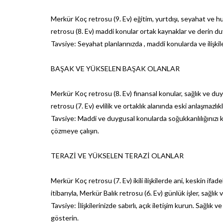
Merkür Koç retrosu (9. Ev) eğitim, yurtdışı, seyahat ve hu
retrosu (8. Ev) maddi konular ortak kaynaklar ve derin d
Tavsiye: Seyahat planlarınızda , maddi konularda ve ilişki
BAŞAK VE YÜKSELEN BAŞAK OLANLAR
Merkür Koç retrosu (8. Ev) finansal konular, sağlık ve duyg
retrosu (7. Ev) evlilik ve ortaklık alanında eski anlaşmaz
Tavsiye: Maddi ve duygusal konularda soğukkanlılığınızı ko
çözmeye çalışın.
TERAZİ VE YÜKSELEN TERAZİ OLANLAR
Merkür Koç retrosu (7. Ev) ikili ilişkilerde ani, keskin ifad
itibarıyla, Merkür Balık retrosu (6. Ev) günlük işler, sağlık v
Tavsiye: İlişkilerinizde sabırlı, açık iletişim kurun. Sağlı
gösterin.