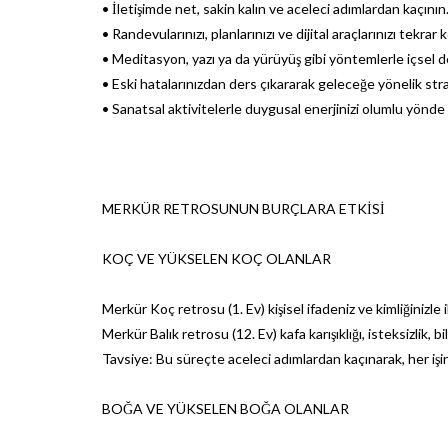
• İletişimde net, sakin kalın ve aceleci adımlardan kaçının. 
• Randevularınızı, planlarınızı ve dijital araçlarınızı tekrar 
• Meditasyon, yazı ya da yürüyüş gibi yöntemlerle içsel 
• Eski hatalarınızdan ders çıkararak geleceğe yönelik strate
• Sanatsal aktivitelerle duygusal enerjinizi olumlu yönde 
MERKÜR RETROSUNUN BURÇLARA ETKİSİ
KOÇ VE YÜKSELEN KOÇ OLANLAR
Merkür Koç retrosu (1. Ev) kişisel ifadeniz ve kimliğinizle ilg
Merkür Balık retrosu (12. Ev) kafa karışıklığı, isteksizlik, bi
Tavsiye: Bu süreçte aceleci adımlardan kaçınarak, her işiniz
BOĞA VE YÜKSELEN BOĞA OLANLAR