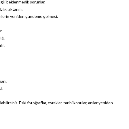
e ilgili beklenmedik sorunlar.
bilgi aktarımı.
imlerin yeniden gündeme gelmesi.
r.
ığı.
lir.
anı.
i.
labilirsiniz. Eski fotoğraflar, evraklar, tarihi konular, anılar yeniden