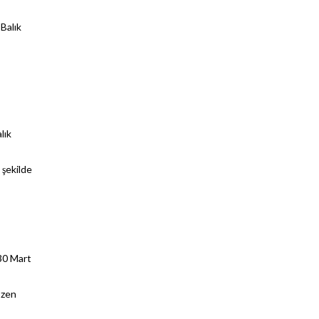
 Balık
lık
 şekilde
 30 Mart
özen