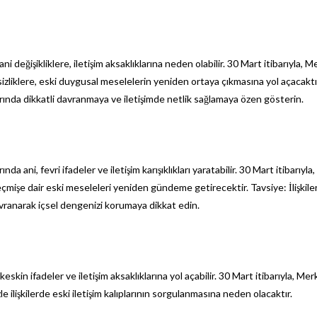
i değişikliklere, iletişim aksaklıklarına neden olabilir. 30 Mart itibarıyla, M
lirsizliklere, eski duygusal meselelerin yeniden ortaya çıkmasına yol açacaktı
rında dikkatli davranmaya ve iletişimde netlik sağlamaya özen gösterin.
da ani, fevri ifadeler ve iletişim karışıklıkları yaratabilir. 30 Mart itibarıyl
 geçmişe dair eski meseleleri yeniden gündeme getirecektir. Tavsiye: İlişkile
avranarak içsel dengenizi korumaya dikkat edin.
eskin ifadeler ve iletişim aksaklıklarına yol açabilir. 30 Mart itibarıyla, Mer
le ilişkilerde eski iletişim kalıplarının sorgulanmasına neden olacaktır.