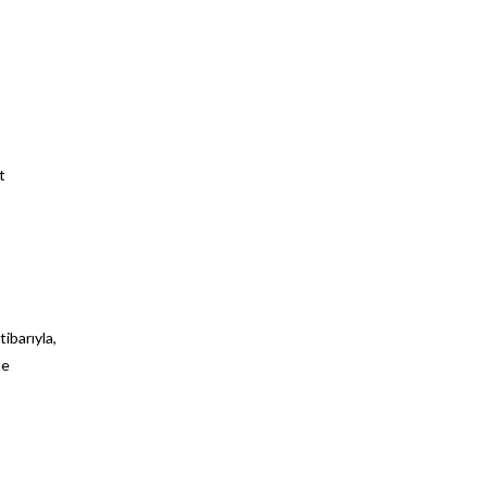
t
tibarıyla,
me