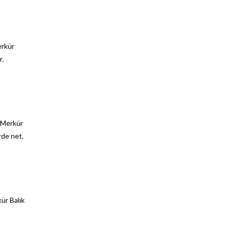
erkür
r.
a, Merkür
rde net,
kür Balık