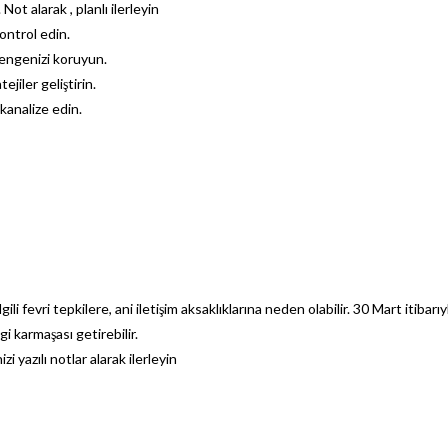
Not alarak , planlı ilerleyin
kontrol edin.
dengenizi koruyun.
jiler geliştirin.
kanalize edin.
ili fevri tepkilere, ani iletişim aksaklıklarına neden olabilir. 30 Mart itibarıy
lgi karmaşası getirebilir.
i yazılı notlar alarak ilerleyin