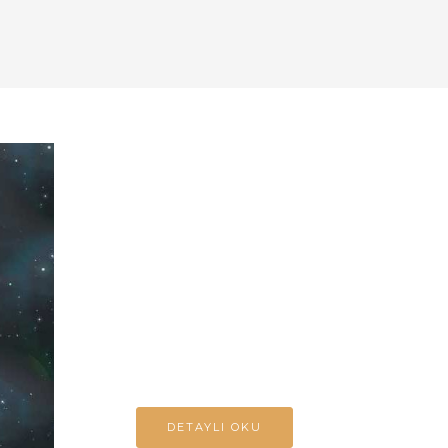
ASTRO KÜTÜPHANE
Astroloji ile ilgili
bilgiler
Astroloji ile ilgili genel yazıların yer
aldığı kütüphanemizi takip edin!
DETAYLI OKU