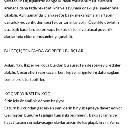
yaratabilir. Dış ilişkilerde denge kurmak zorlaşabilir; uluslararası
arenada daha fazla rekabet, kriz ve savunma odaklı gelişmeler öne
çıkabilir. Aynı zamanda iç siyasette baskı mekanizmaları artabilir,
özgürlük-güvenlik dengesi tekrar tanımlanabilir. Özellikle devletin
stratejik kararları, askeri yapı, hukuk sistemi ve ulusal güvenlik
alanlarında ciddi dönüşümler yaşanabilir.
BU GEÇİŞTEN FAYDA GÖRECEK BURÇLAR
Aslan, Yay, İkizler ve Kova burçları bu süreçten destekleyici etkiler
alabilir. Cesaretleri yapı kazanırken, kişisel girişimlerini daha sağlam
temellere oturtabilirler.
KOÇ VE YÜKSELEN KOÇ
Sizin için önemli bir dönem başlıyor.
Satürn burcundan geçerken seni derin bir yüzleşmeye davet ediyor.
Geçmişten bugüne taşıdığın tüm ilişki biçimlerini, bakış açılarını ve
hayat tarzını sorgulayacağın olaylar zinciriyle karşılaşabilirsin. Yalnız