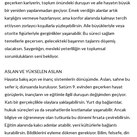
geçerken kariyerin, toplum önündeki duruşun ve aile hayatın büyük
bir yeniden yapılanmadan geçiyor. Emek verdiğin alanlar artık
karşılığını vermeye hazırlanıyor, ama konfor alanında kalmayı tercih
ettiysen zorlayıcı koşullarla yüzleşebilirsin. Aile büyükleriyle veya
otorite figürleriyle gerginlikler yaşanabilir. Bu süreci sağlam
temellerle geçersen, gelecekteki başarının taşlarını döşemiş
olacaksın. Saygınlığın, mesleki yeterliliğin ve toplumsal
sorumlulukların seni bekliyor.
ASLAN VE YÜKSELEN ASLAN
Hayata bakış açın ve inanç sistemlerin dönüşümde. Aslan, sahne bu
sefer iç dünyanda kuruluyor. Satürn 9. evinden geçerken hayat
görüşlerin, inançların ve eğitimle ilgili duruşun değişimden geçiyor.
Katı bir gerçekçilikle olaylara yaklaşabilirsin. Yurt dışı bağlantılar,
hukuk süreçleri ya da seyahatlerde kısıtlamalar yaşanabilir. Ancak
bilgiye ve öğrenmeye olan tutkunla bu dönemi fırsata çevirebilirsin.
Eğitim alanında kalıcı adımlar atabilir, yeni kültürlerle bağlantı
kurabilirsin. Bildiklerini eyleme dökmen gerekiyor. Bilim, felsefe, din