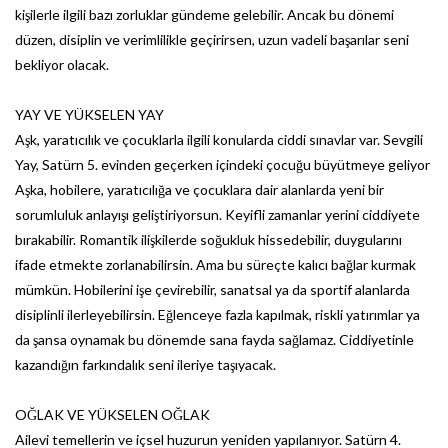
kişilerle ilgili bazı zorluklar gündeme gelebilir. Ancak bu dönemi
düzen, disiplin ve verimlilikle geçirirsen, uzun vadeli başarılar seni
bekliyor olacak.
YAY VE YÜKSELEN YAY
Aşk, yaratıcılık ve çocuklarla ilgili konularda ciddi sınavlar var. Sevgili
Yay, Satürn 5. evinden geçerken içindeki çocuğu büyütmeye geliyor
Aşka, hobilere, yaratıcılığa ve çocuklara dair alanlarda yeni bir
sorumluluk anlayışı geliştiriyorsun. Keyifli zamanlar yerini ciddiyete
bırakabilir. Romantik ilişkilerde soğukluk hissedebilir, duygularını
ifade etmekte zorlanabilirsin. Ama bu süreçte kalıcı bağlar kurmak
mümkün. Hobilerini işe çevirebilir, sanatsal ya da sportif alanlarda
disiplinli ilerleyebilirsin. Eğlenceye fazla kapılmak, riskli yatırımlar ya
da şansa oynamak bu dönemde sana fayda sağlamaz. Ciddiyetinle
kazandığın farkındalık seni ileriye taşıyacak.
OĞLAK VE YÜKSELEN OĞLAK
Ailevi temellerin ve içsel huzurun yeniden yapılanıyor. Satürn 4.