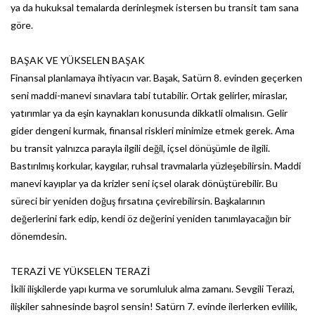
ya da hukuksal temalarda derinleşmek istersen bu transit tam sana
göre.
BAŞAK VE YÜKSELEN BAŞAK
Finansal planlamaya ihtiyacın var. Başak, Satürn 8. evinden geçerken
seni maddi-manevi sınavlara tabi tutabilir. Ortak gelirler, miraslar,
yatırımlar ya da eşin kaynakları konusunda dikkatli olmalısın. Gelir
gider dengeni kurmak, finansal riskleri minimize etmek gerek. Ama
bu transit yalnızca parayla ilgili değil, içsel dönüşümle de ilgili.
Bastırılmış korkular, kaygılar, ruhsal travmalarla yüzleşebilirsin. Maddi
manevi kayıplar ya da krizler seni içsel olarak dönüştürebilir. Bu
süreci bir yeniden doğuş fırsatına çevirebilirsin. Başkalarının
değerlerini fark edip, kendi öz değerini yeniden tanımlayacağın bir
dönemdesin.
TERAZİ VE YÜKSELEN TERAZİ
İkili ilişkilerde yapı kurma ve sorumluluk alma zamanı. Sevgili Terazi,
ilişkiler sahnesinde başrol sensin! Satürn 7. evinde ilerlerken evlilik,