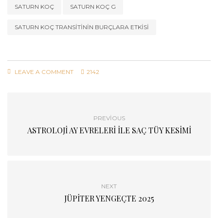
SATURN KOÇ
SATURN KOÇ G
SATURN KOÇ TRANSITININ BURÇLARA ETKISI
LEAVE A COMMENT
2142
PREVIOUS
ASTROLOJİ AY EVRELERİ İLE SAÇ TÜY KESİMİ
NEXT
JÜPİTER YENGEÇTE 2025