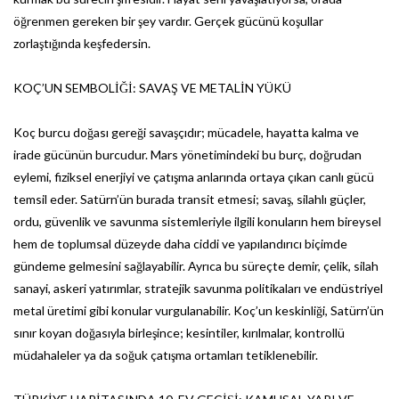
öğrenmen gereken bir şey vardır. Gerçek gücünü koşullar
zorlaştığında keşfedersin.
KOÇ’UN SEMBOLİĞİ: SAVAŞ VE METALİN YÜKÜ
Koç burcu doğası gereği savaşçıdır; mücadele, hayatta kalma ve
irade gücünün burcudur. Mars yönetimindeki bu burç, doğrudan
eylemi, fiziksel enerjiyi ve çatışma anlarında ortaya çıkan canlı gücü
temsil eder. Satürn’ün burada transit etmesi; savaş, silahlı güçler,
ordu, güvenlik ve savunma sistemleriyle ilgili konuların hem bireysel
hem de toplumsal düzeyde daha ciddi ve yapılandırıcı biçimde
gündeme gelmesini sağlayabilir. Ayrıca bu süreçte demir, çelik, silah
sanayi, askeri yatırımlar, stratejik savunma politikaları ve endüstriyel
metal üretimi gibi konular vurgulanabilir. Koç’un keskinliği, Satürn’ün
sınır koyan doğasıyla birleşince; kesintiler, kırılmalar, kontrollü
müdahaleler ya da soğuk çatışma ortamları tetiklenebilir.