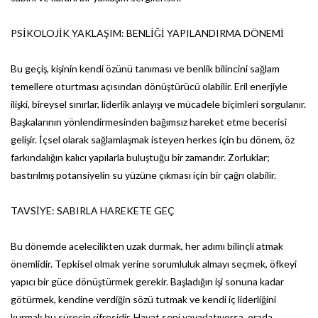
PSİKOLOJİK YAKLAŞIM: BENLİĞİ YAPILANDIRMA DÖNEMİ
Bu geçiş, kişinin kendi özünü tanıması ve benlik bilincini sağlam
temellere oturtması açısından dönüştürücü olabilir. Eril enerjiyle
ilişki, bireysel sınırlar, liderlik anlayışı ve mücadele biçimleri sorgulanır.
Başkalarının yönlendirmesinden bağımsız hareket etme becerisi
gelişir. İçsel olarak sağlamlaşmak isteyen herkes için bu dönem, öz
farkındalığın kalıcı yapılarla buluştuğu bir zamandır. Zorluklar;
bastırılmış potansiyelin su yüzüne çıkması için bir çağrı olabilir.
TAVSİYE: SABIRLA HAREKETE GEÇ
Bu dönemde acelecilikten uzak durmak, her adımı bilinçli atmak
önemlidir. Tepkisel olmak yerine sorumluluk almayı seçmek, öfkeyi
yapıcı bir güce dönüştürmek gerekir. Başladığın işi sonuna kadar
götürmek, kendine verdiğin sözü tutmak ve kendi iç liderliğini
kurmak bu sürecin şifresidir. Hayat seni yavaşlatıyorsa, orada