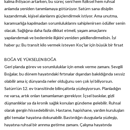
kalma ihtiyacın artarken, bu süreç seni hem fiziksel hem ruhsal
anlamda yeniden tanımlamaya götürüyor. Satürn sana disiplin
kazandırmak, kişisel alanlarını güçlendirmek istiyor. Ama unutma,
karamsarlığa kapılmadan sorumluluklarını sahiplenirsen ödüller senin
olacak. Sağlığına daha fazla dikkat etmeli, yaşam amaçlarını
yapılandırmalı ve bedeninle ilişkini yeniden şekillendirmelisin. İyi
haber şu: Bu transit kilo vermek isteyen Koç’lar için büyük bir fırsat
BOĞA VE YÜKSELEN BOĞA
Geri planda görev ve sorumluluklar için emek verme zamanı. Sevgili
Boğalar, bu dönem hayatındaki fırtınalar dışarıdan bakıldığında sessiz
olabilir ama iç dünyanda neler olduğunu sen çok iyi biliyorsun.
Satürn’ün 12. ev transitinde bilinçaltınla yüzleşiyorsun. Planladığın
ne varsa, artık onları tamamlaman gerekiyor. İçsel baskılar, gizli
düşmanlıklar ya da kronik sağlık konuları gündeme gelebilir. Ruhsal
olarak gergin hissedebilirsin. Hastane, hapishane, yardım kuruluşları
gibi temalar hayatına dokunabilir. Bastırdığın duygularla yüzleşip,
hayatına ruhsal bir arınma getirme zamanı. Çalışma hayatında