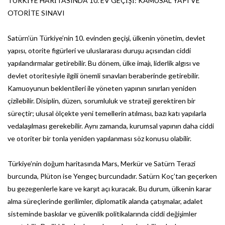
TÜRKİYE HARİTASINDA 10. EV GEÇİŞİ: KAMUSAL YAPI VE
OTORİTE SINAVI
Satürn’ün Türkiye’nin 10. evinden geçişi, ülkenin yönetim, devlet
yapısı, otorite figürleri ve uluslararası duruşu açısından ciddi
yapılandırmalar getirebilir. Bu dönem, ülke imajı, liderlik algısı ve
devlet otoritesiyle ilgili önemli sınavları beraberinde getirebilir.
Kamuoyunun beklentileri ile yöneten yapının sınırları yeniden
çizilebilir. Disiplin, düzen, sorumluluk ve strateji gerektiren bir
süreçtir; ulusal ölçekte yeni temellerin atılması, bazı katı yapılarla
vedalaşılması gerekebilir. Aynı zamanda, kurumsal yapının daha ciddi
ve otoriter bir tonla yeniden yapılanması söz konusu olabilir.
Türkiye’nin doğum haritasında Mars, Merkür ve Satürn Terazi
burcunda, Plüton ise Yengeç burcundadır. Satürn Koç’tan geçerken
bu gezegenlerle kare ve karşıt açı kuracak. Bu durum, ülkenin karar
alma süreçlerinde gerilimler, diplomatik alanda çatışmalar, adalet
sisteminde baskılar ve güvenlik politikalarında ciddi değişimler