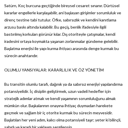
Satürn, Koç burcuna geçtiğinde bireysel cesaret sınanır. Dürtüsel
kararlar engellerle karşılaşabilir, ani başlayan girişimler sorumluluk ve
direnç testine tabi tutulur. Öfke, sabırsızlık ve kendini kanıtlama
arzusu baskı altında kalabilir. Bu geçiş, benlik ifadesiyle ilgili
bastırılmış korkuları görünür kılar. Dış otoriteyle çatışmalar, kendi
iradesini ortaya koymakta yaşanan zorlanmalar gündeme gelebilir.
Başlatma enerjisi ile yapı kurma ihtiyacı arasında denge kurmak bu
sürecin anahtarıdır.
OLUMLU YANSIYALAR: KARARLILIK VE ÖZ YÖNETİM
Bu transitin olumlu tarafı, dağınık ya da sabırsız enerjiyi yapılandırma
potansiyelidir. İç disiplin geliştirmek, uzun vadeli hedefler için
stratejik adımlar atmak ve kendi yaşamının sorumluluğunu almak
mümkün olur. Başkalarının onayına ihtiyaç duymadan harekete
geçmek ve sağlam bir iç otorite kurmak bu sürecin meyvesidir.
Başlatılan her yeni adım, kalıcı olma potansiyeli taşır; yeter ki bilinçli,
sabırlı ve kararlı bir yaklaşım sergilensin.