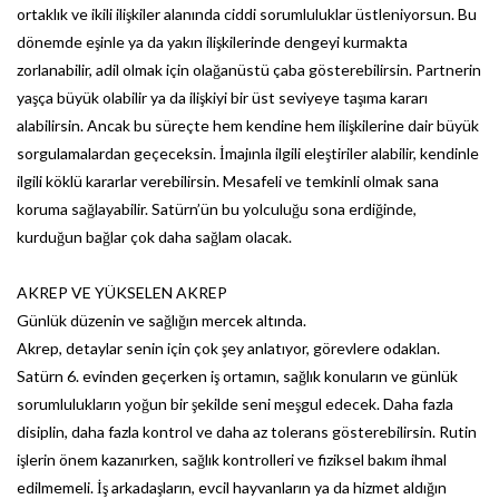
ortaklık ve ikili ilişkiler alanında ciddi sorumluluklar üstleniyorsun. Bu
dönemde eşinle ya da yakın ilişkilerinde dengeyi kurmakta
zorlanabilir, adil olmak için olağanüstü çaba gösterebilirsin. Partnerin
yaşça büyük olabilir ya da ilişkiyi bir üst seviyeye taşıma kararı
alabilirsin. Ancak bu süreçte hem kendine hem ilişkilerine dair büyük
sorgulamalardan geçeceksin. İmajınla ilgili eleştiriler alabilir, kendinle
ilgili köklü kararlar verebilirsin. Mesafeli ve temkinli olmak sana
koruma sağlayabilir. Satürn’ün bu yolculuğu sona erdiğinde,
kurduğun bağlar çok daha sağlam olacak.
AKREP VE YÜKSELEN AKREP
Günlük düzenin ve sağlığın mercek altında.
Akrep, detaylar senin için çok şey anlatıyor, görevlere odaklan.
Satürn 6. evinden geçerken iş ortamın, sağlık konuların ve günlük
sorumlulukların yoğun bir şekilde seni meşgul edecek. Daha fazla
disiplin, daha fazla kontrol ve daha az tolerans gösterebilirsin. Rutin
işlerin önem kazanırken, sağlık kontrolleri ve fiziksel bakım ihmal
edilmemeli. İş arkadaşların, evcil hayvanların ya da hizmet aldığın