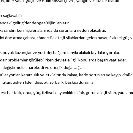
er, lider vasfı, güçlü ve etkili sosyal çevre, yangın ve kazalar olarak
 sağlayabilir.
daki gelir gider dengesizliğini anlatır.
kazandırırken ilişkiler alanında da sorunlara neden olacaktır.
ini öne atma çabası, cömertlik, ateşli silahlardan gelen hasar, fiziksel güç 
üyük kazançlar ve yurt dışı bağlantılarıyla alakalı faydalar görülür.
dair problemler görülebilirken devletle ilgili konularda başarı vaat eder.
ön değiştirmeler, hareketli ve enerjik doğa sağlar.
ülasyonlar, kararsızlık ve etki altında kalma, irade sorunları ve kayıp kimlik
omutan, askeri lider, despot, zorbalık, baskıcı durumlar,
li hastalık, onur, güç, fiziksel dayanıklılık, kibir, gurur, ateşli silah, yaralan