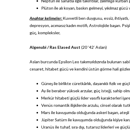
Neptün ile sanatla ilgili takıntılar, zalimliğe kurban 
Plüton ile alı koyan, baskın gelmeyi, yıkılmaz gücü ve b
Anahtar kelimeler:
Kuvvetli ben duygusu, essiz, ihtiyatlı, 
depresyon, acımasız kadın motifi, Astrolojide başarı. Psiş
güç, kompleksler,
Algenubi /
Ras Elased Aust
(20 ̊ 42′ Aslan)
Aslan burcunda Epsilon Leo takımyıldızında bulunan sabit
cesaret, hitabet gücü ve kendini üstün görme hali gözlem
Güneş ile birlikte cüretkârlık, dayanıklı fizik ve güçl
Ay ile beraber yüksek arzular, güç isteği, sahip o
Merkür hitabeti güçlü lider vasıflı karakterleri işare
Venüs romantik ilişkilerde arzulu, cinsel olarak tu
Mars ile kavuşumda olduğunda askeri başarı, ateşli ra
Jüpiter Satürn ile kavuşumda olduğunda kişiye karam
Uranüs ile tuhaf, sıra dışı, tutarsız liderleri ve güç