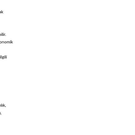
ak
lir.
ekonomik
gili
lık,
,