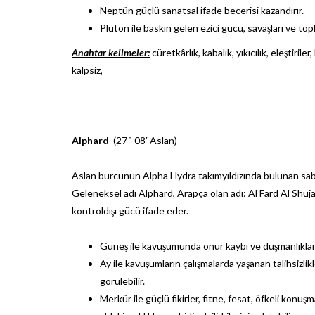
Neptün güçlü sanatsal ifade becerisi kazandırır.
Plüton ile baskın gelen ezici gücü, savaşları ve topl
Anahtar kelimeler:
cüretkârlık, kabalık, yıkıcılık, eleştiri
kalpsiz,
Alphard
(27 ̊ 08′ Aslan)
Aslan burcunun Alpha Hydra takımyıldızında bulunan sabi
Geleneksel adı Alphard, Arapça olan adı: Al Fard Al Shujah
kontroldışı gücü ifade eder.
Güneş ile kavuşumunda onur kaybı ve düşmanlıklarl
Ay ile kavuşumların çalışmalarda yaşanan talihsizlikl
görülebilir.
Merkür ile güçlü fikirler, fitne, fesat, öfkeli konuşm