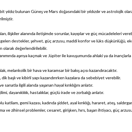
 yıldız bulunan Güneş ve Mars doğasındaki bir yıldızdır ve astrolojik olar
ilmiştir.
ı, ilişkiler alanında iletişimde sorunlar, kayıplar ve güç mücadeleleri verebi
en gelen destekler, şehvet, güç arzusu, maddi konfor ve lüks düşkünlüğü, 
n olarak değerlendirilebilir.
ımında aşırıya kaçmak ve Jüpiter ile kavuşumunda ahlaki ya da inançlarla il
ak, melankolik bir hava ve karamsar bir bakış açısı kazandıracaktır.
ik başlı ve kibirli yapı kazandırırken kazalara da sebebiyet verebilir.
e sanatla ilgili alanda yaşanan hayal kırıklığını anlatır.
mi, dayanıklılık, hastalıklar, güçlü irade ve zorbalığı anlatır.
lu katliam, gemi kazası, kadında şiddet, ayal kırıklığı, hararet, ateş, saldırgan
ma ve zihinsel problemler, cesaret, girişken, hırs, başarı ihtiyacı, güç arzusu