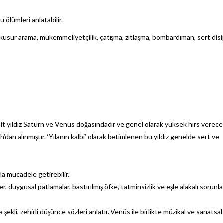
u ölümleri anlatabilir.
ler, kusur arama, mükemmeliyetçilik, çatışma, zıtlaşma, bombardıman, sert disi
t yıldız Satürn ve Venüs doğasındadır ve genel olarak yüksek hırs verecek
’dan alınmıştır. ‘Yılanın kalbi’ olarak betimlenen bu yıldız genelde sert ve
a mücadele getirebilir.
er, duygusal patlamalar, bastırılmış öfke, tatminsizlik ve eşle alakalı sorunla
a şekli, zehirli düşünce sözleri anlatır. Venüs ile birlikte müzikal ve sanatsal